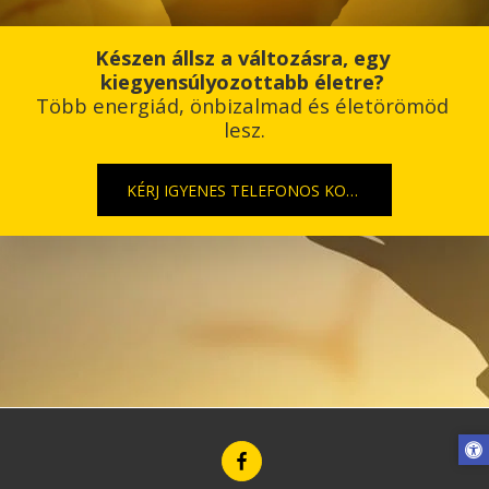
Készen állsz a változásra, egy 
kiegyensúlyozottabb életre? 
Több energiád, önbizalmad és életörömöd 
lesz.
KÉRJ IGYENES TELEFONOS KONZULTÁCÓT!