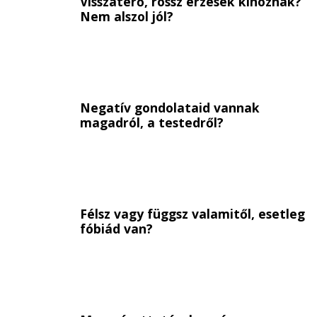
Visszatérő, rossz érzések kínoznak?
Nem alszol jól?
Negatív gondolataid vannak
magadról, a testedről?
Félsz vagy függsz valamitől, esetleg
fóbiád van?