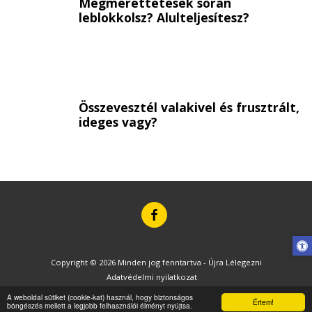
Megmérettetések során
leblokkolsz? Alulteljesítesz?
Összevesztél valakivel és frusztrált,
ideges vagy?
Copyright © 2026 Minden jog fenntartva -
Újra Lélegezni
Adatvédelmi nyilatkozat
Támogató
SITE123
-
How to create a website
A weboldal sütiket (cookie-kat) használ, hogy biztonságos
Értem!
böngészés mellett a legjobb felhasználói élményt nyújtsa.